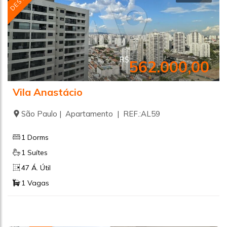
R$
562.000,00
Vila Anastácio
São Paulo | Apartamento | REF.:AL59
1 Dorms
1 Suítes
47 Á. Útil
1 Vagas