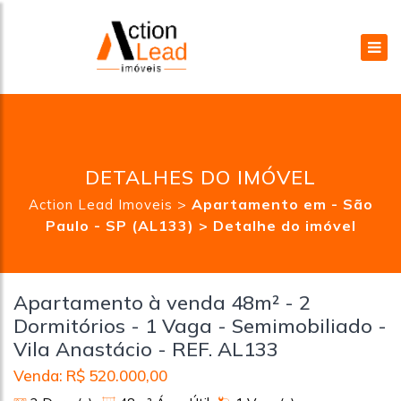
DETALHES DO IMÓVEL
>
Apartamento em - São
Action Lead Imoveis
Paulo - SP (AL133) >
Detalhe do imóvel
Apartamento à venda 48m² - 2
Dormitórios - 1 Vaga - Semimobiliado -
Vila Anastácio - REF. AL133
Venda: R$ 520.000,00