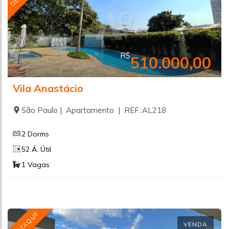
R$
510.000,00
Vila Anastácio
São Paulo | Apartamento | REF.:AL218
2 Dorms
52 Á. Útil
1 Vagas
DESTAQUE
VENDA