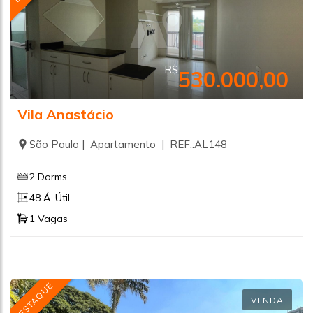
R$
530.000,00
Vila Anastácio
São Paulo | Apartamento | REF.:AL148
2 Dorms
48 Á. Útil
1 Vagas
DESTAQUE
VENDA