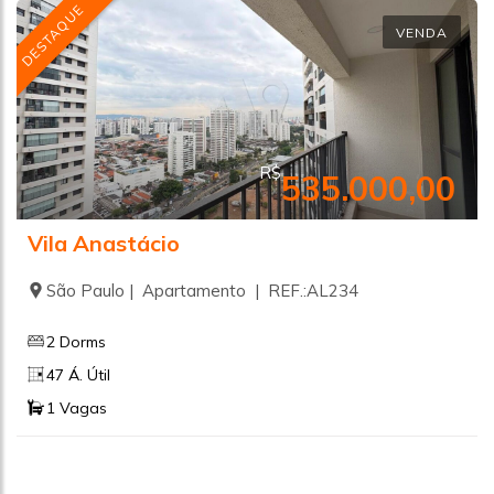
DESTAQUE
VENDA
R$
535.000,00
Vila Anastácio
São Paulo | Apartamento | REF.:AL234
2 Dorms
47 Á. Útil
1 Vagas