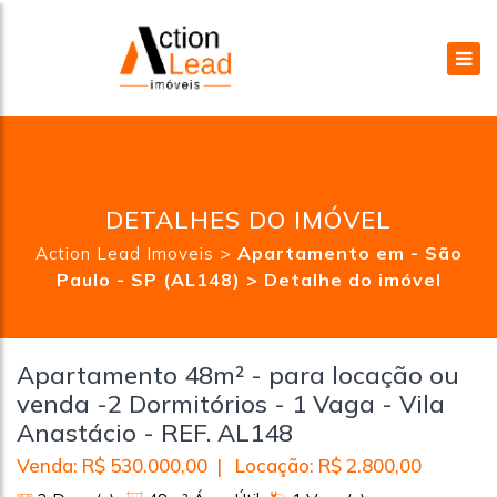
DETALHES DO IMÓVEL
>
Apartamento em - São
Action Lead Imoveis
Paulo - SP (AL148) >
Detalhe do imóvel
Apartamento 48m² - para locação ou
venda -2 Dormitórios - 1 Vaga - Vila
Anastácio - REF. AL148
Venda: R$ 530.000,00 | Locação: R$ 2.800,00